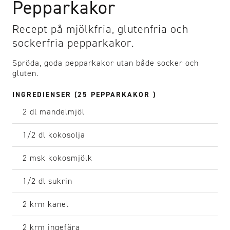
Pepparkakor
Recept på mjölkfria, glutenfria och
sockerfria pepparkakor.
Spröda, goda pepparkakor utan både socker och
gluten.
INGREDIENSER (25 PEPPARKAKOR )
2 dl
mandelmjöl
1/2 dl
kokosolja
2 msk
kokosmjölk
1/2 dl
sukrin
2 krm
kanel
2 krm
ingefära