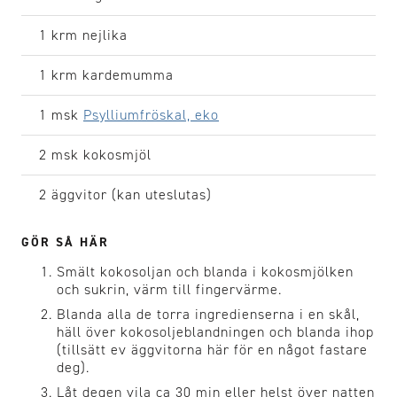
1 krm
nejlika
1 krm
kardemumma
1 msk
Psylliumfröskal, eko
2 msk
kokosmjöl
2
äggvitor (kan uteslutas)
GÖR SÅ HÄR
Smält kokosoljan och blanda i kokosmjölken
och sukrin, värm till fingervärme.
Blanda alla de torra ingredienserna i en skål,
häll över kokosoljeblandningen och blanda ihop
(tillsätt ev äggvitorna här för en något fastare
deg).
Låt degen vila ca 30 min eller helst över natten