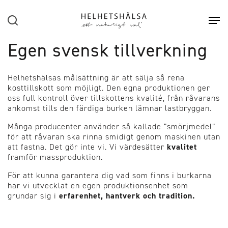
Hoppa till huvudinnehåll
Sök
Öpp
Egen svensk tillverkning
Helhetshälsas målsättning är att sälja så rena
kosttillskott som möjligt. Den egna produktionen ger
oss full kontroll över tillskottens kvalité, från råvarans
ankomst tills den färdiga burken lämnar lastbryggan.
Många producenter använder så kallade ”smörjmedel”
för att råvaran ska rinna smidigt genom maskinen utan
att fastna. Det gör inte
vi. Vi värdesätter
kvalitet
framför massproduktion.
För att kunna garantera dig vad som finns i burkarna
har vi utvecklat en egen produktionsenhet som
grundar sig i
erfarenhet, hantverk och tradition.