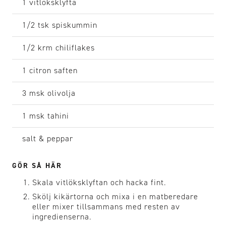
1
vitlöksklyfta
1/2 tsk
spiskummin
1/2 krm
chiliflakes
1 citron
saften
3 msk
olivolja
1 msk
tahini
salt & peppar
GÖR SÅ HÄR
Skala vitlöksklyftan och hacka fint.
Skölj kikärtorna och mixa i en matberedare
eller mixer tillsammans med resten av
ingredienserna.