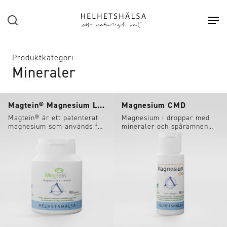
Hoppa till huvudinnehåll
Sök
Öpp
Produktkategori
Mineraler
Magtein® Magnesium L-treonat
Magnesium CMD
Magtein® är ett patenterat
Magnesium i droppar med
magnesium som används för
mineraler och spårämnen
att stödja hjärnans
från Utah Salt Lake.
funktioner.