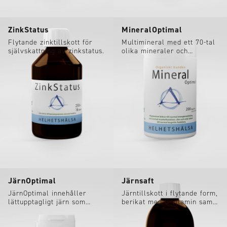
ZinkStatus
MineralOptimal
Flytande zinktillskott för
Multimineral med ett 70-tal
självskattning av zinkstatus.
olika mineraler och
spårämnen. Utan koppar.
JärnOptimal
Järnsaft
JärnOptimal innehåller
Järntillskott i flytande form,
lättupptagligt järn som
berikat med C-vitamin samt
dessutom är skonsamt för
B-vitaminer, inklusive
magen.
folsyra.