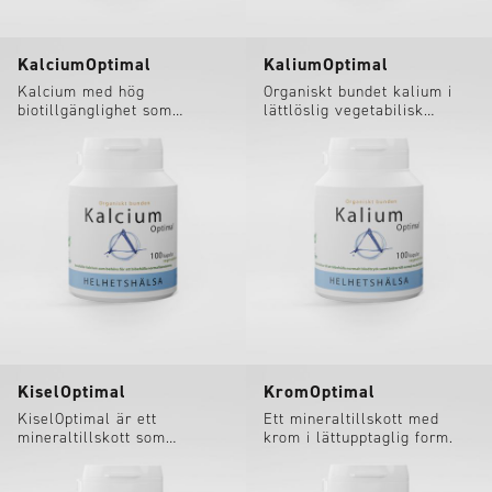
KalciumOptimal
KaliumOptimal
Kalcium med hög
Organiskt bundet kalium i
biotillgänglighet som
lättlöslig vegetabilisk
dessutom är skonsamt för
kapsel.
magen.
KiselOptimal
KromOptimal
KiselOptimal är ett
Ett mineraltillskott med
mineraltillskott som
krom i lättupptaglig form.
innehåller kisel från bambu.