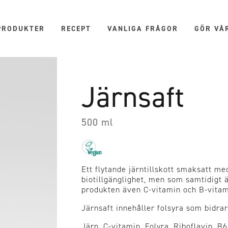
PRODUKTER
RECEPT
VANLIGA FRÅGOR
GÖR VÅ
Järnsaft
500 ml
Ett flytande järntillskott smaksatt me
biotillgänglighet, men som samtidigt 
produkten även C-vitamin och B-vita
Järnsaft innehåller folsyra som bidrar
Järn, C-vitamin, Folyra, Riboflavin, B6