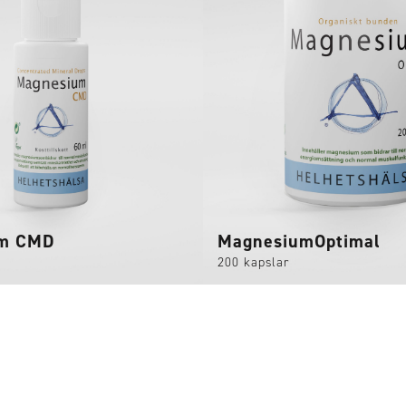
um CMD
MagnesiumOptimal
200 kapslar