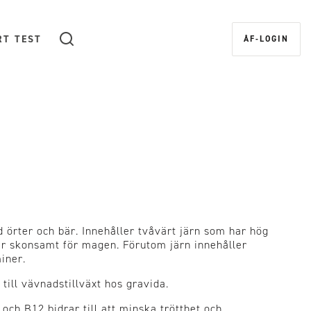
RT TEST
ÅF-LOGIN
Sök
d örter och bär. Innehåller tvåvärt järn som har hög
är skonsamt för magen. Förutom järn innehåller
miner.
 till vävnadstillväxt hos gravida.
 och B12 bidrar till att minska trötthet och