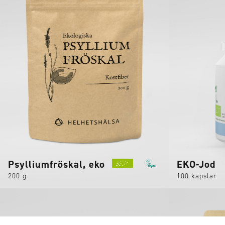
Psylliumfröskal, eko
EKO-Jod
200 g
100 kapslar